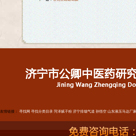
友情链接：
寻找网
寻找分类目录
菏泽腻子粉
济宁排烟气道
孙悟空
山东液压马达厂