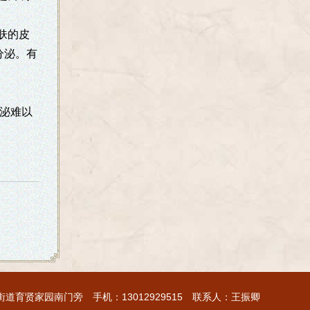
肤的皮
分泌。有
分泌难以
育贤家园南门旁 手机：13012929515 联系人：王振卿