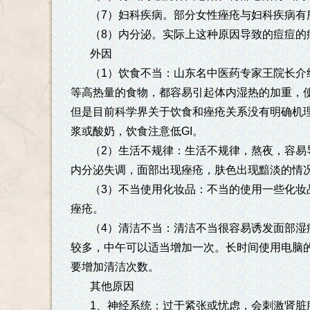
（7）妇科疾病。部分女性痤疮与妇科疾病有
（8）内分泌。实际上这种原因导致的痘痘的
外因
（1）饮食不当：山东名中医药专家王院长介
等高热量的食物，都容易引起体内湿热的加重，
但是目前科学界关于饮食和痤疮关系没有明确机理
浆或酸奶，饮食注意低GI。
（2）生活不规律：生活不规律，熬夜，容易
内分泌失调，面部出现痤疮，肤色出现黯淡的情
（3）不当使用化妆品：不当的使用一些化妆
痤疮。
（4）清洁不当：清洁不当很容易诱发面部湿
较多，中午可以适当增加一次。长时间使用电脑
要增加清洁次数。
其他原因
1、神经系统：过于紧张或忧虑，会刺激肾脏