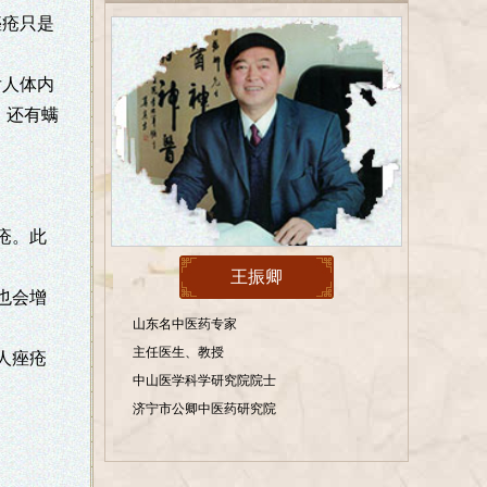
痤疮只是
。
后人体内
，还有螨
疮。此
王振卿
也会增
山东名中医药专家
主任医生、教授
人痤疮
中山医学科学研究院院士
济宁市公卿中医药研究院