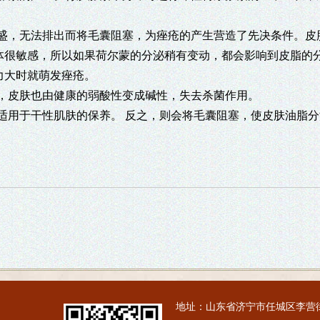
盛，无法排出而将毛囊阻塞，为痤疮的产生营造了先决条件。皮
体很敏感，所以如果荷尔蒙的分泌稍有变动，都会影响到皮脂的
力大时就萌发痤疮。
，皮肤也由健康的弱酸性变成碱性，失去杀菌作用。
适用于干性肌肤的保养。 反之，则会将毛囊阻塞，使皮肤油脂
地址：山东省济宁市任城区李营街道