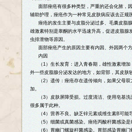
面部痤疮有很多种类型，严重的还会化脓，
辅助护理，痤疮作为一种常见皮肤病应该去正规
痤疮的发生主要与皮脂分泌过多、毛囊皮脂
雄激素特别是睾酮的水平迅速升高，促进皮脂腺
虫排泄物等原因。
面部痤疮产生的原因主要有内因、外因两个
内因
（1）生长发育：进入青春期，雄性激素增加
外一些皮脂腺分泌发达的地方，如背部，其皮肤
（2）遗传：痤疮存在遗传倾向，如果父母双
加。
（3）皮肤屏障受损。过度清洁、使用皂基洗
很多属于此种。
（4）营养不良。缺乏锌元素或维生素B可能
（5）细菌或真菌感染。痤疮丙酸杆菌感染是
（6）胃幽门螺旋杆菌感染。胃部感染胃幽门