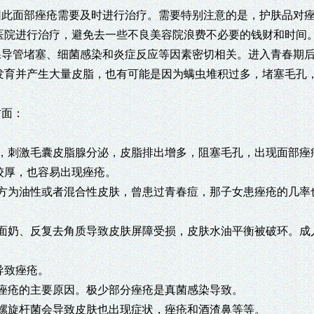
因此面部痤疮需要及时进行治疗。需要特别注意的是，护肤品对
医院进行治疗，避免去一些不良美容院浪费不必要的钱财和时间
腺导管堵塞、细菌感染和炎症反应等因素密切相关。进入青春期
发育并产生大量皮脂，也有可能是因为螨虫堆积过多，堵塞毛孔
方面：
，刺激毛囊皮脂腺分泌，皮脂排出增多，阻塞毛孔，出现面部痤
较厚，也容易出现痤疮。
方为油性或者混合性皮肤，曾患过青春痘，那子女患痤疮的几率
面奶、反复去角质导致皮肤屏障受损，皮肤水油平衡被破环。成
导致痤疮。
痤疮的主要原因。极少部分痤疮是真菌感染导致。
螺旋杆菌会导致皮肤也出现症状，痤疮和酒渣鼻等等。