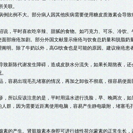
所关联。
病例比例不大。部分病人因其他疾病需要使用糖皮质激素会导致
绍说，平时喜欢吃辛辣、甜腻的食物。如巧克力、可乐、冷饮、
使面部痤疮加剧。部分外国文献显示痤疮与饮食总奶量和脱脂奶
阐明。除了牛奶以外，高GI饮食也是可能的原因。建议痤疮患
导致新陈代谢发生障碍，造成皮肤水分流失，如果长期熬夜，还
况。
品，容易出现毛孔堵塞的情况，再加之卸妆不彻底，很容易使面
疹，所以应该注意的是，平时用温水进行洗脸，早、晚两次，如
的人群，因为需要近距离使用电脑，容易产生静电吸附，堵塞毛
腺素的产生。肾脏腺素本身即可进行雄性荷尔蒙素的正常生长，