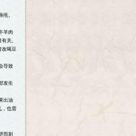
痤疮。
牛羊肉
量有关。
者改喝豆
会导致
部发生
果出油
孔，也需
进而刺