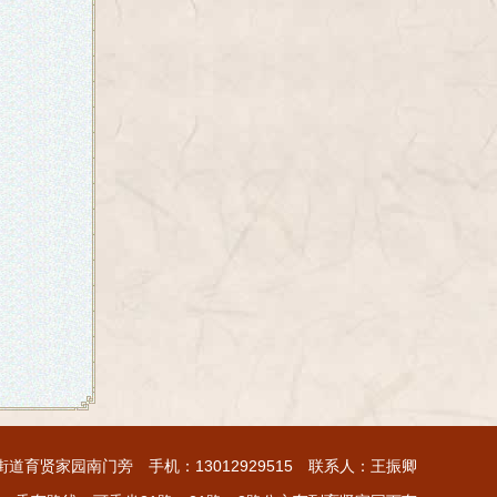
育贤家园南门旁 手机：13012929515 联系人：王振卿