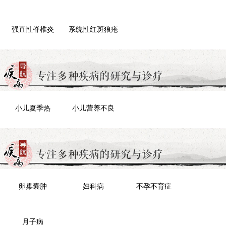
强直性脊椎炎
系统性红斑狼疮
肾炎
小儿夏季热
小儿营养不良
卵巢囊肿
妇科病
不孕不育症
月子病