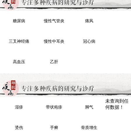
糖尿病
慢性气管炎
痛风
三叉神经痛
慢性中耳炎
冠心病
高血压
乙肝
未查询到任
湿疹
带状疱疹
脚气
何数据！
烫伤
手癣
骨质增生